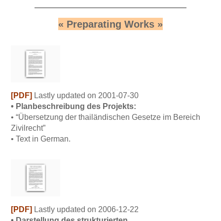
——————————————
« Preparating Works »
[PDF]
L
astly updated on 2001-07-30
• Planbeschreibung des Projekts:
• “Übersetzung der thailändischen Gesetze im Bereich
Zivilrecht”
• Text in German.
[PDF]
L
astly updated on 2006-12-22
• Darstellung des strukturierten