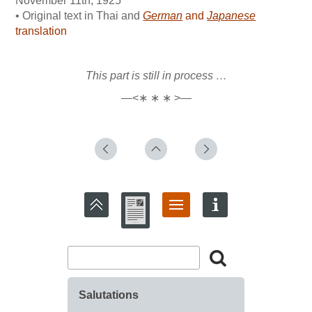
November 11th, 1925
• Original text in Thai and
German
and
Japanese
translation
This part is still in process …
—<∗ ∗ ∗ >—
Salutations