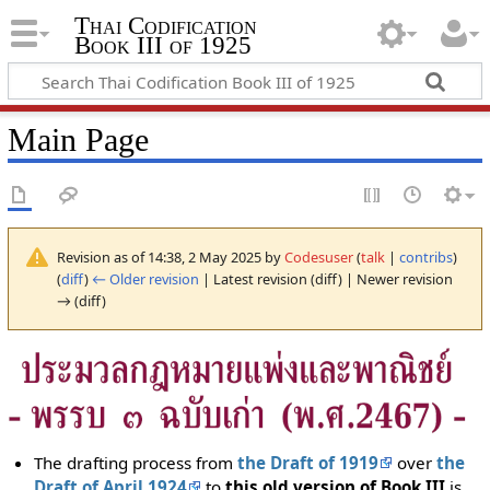
Thai Codification
Book III of 1925
Main Page
Revision as of 14:38, 2 May 2025 by
Codesuser
(
talk
|
contribs
)
(
diff
)
← Older revision
| Latest revision (diff) | Newer revision
→ (diff)
The drafting process from
the Draft of 1919
over
the
Draft of April 1924
to
this old version of Book III
is