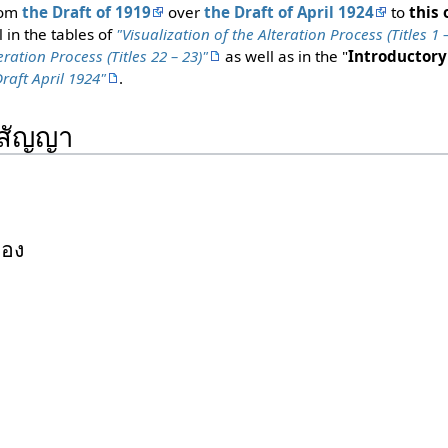
rom
the Draft of 1919
over
the Draft of April 1924
to
this 
l in the tables of
"Visualization of the Alteration Process (Titles 1 –
eration Process (Titles 22 – 23)"
as well as in the "
Introductory
raft April 1924"
.
ศสัญญา
ือง