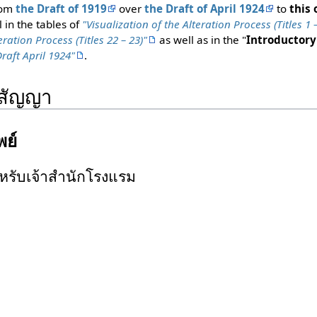
rom
the Draft of 1919
over
the Draft of April 1924
to
this 
l in the tables of
"Visualization of the Alteration Process (Titles 1 –
eration Process (Titles 22 – 23)"
as well as in the "
Introductory
raft April 1924"
.
ศสัญญา
พย์
หรับเจ้าสำนักโรงแรม