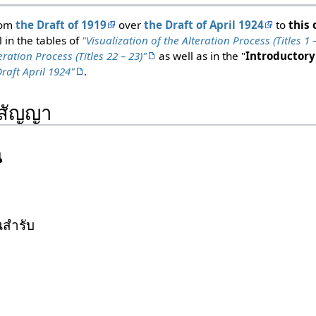
rom
the Draft of 1919
over
the Draft of April 1924
to
this 
l in the tables of
"Visualization of the Alteration Process (Titles 1 –
eration Process (Titles 22 – 23)"
as well as in the "
Introductory
raft April 1924"
.
ศสัญญา
น
ปนสำรับ