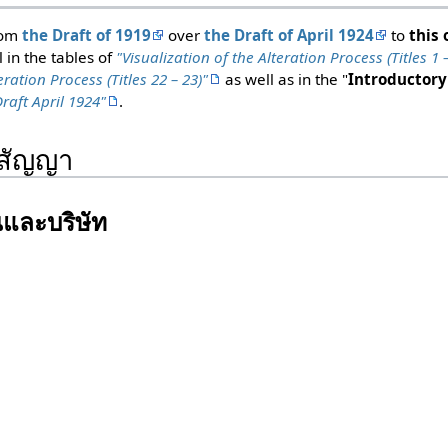
rom
the Draft of 1919
over
the Draft of April 1924
to
this 
l in the tables of
"Visualization of the Alteration Process (Titles 1 –
eration Process (Titles 22 – 23)"
as well as in the "
Introductory
raft April 1924"
.
ศสัญญา
นและบริษัท