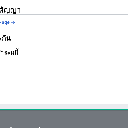
ศสัญญา
Page →
ะกัน
ำระหนี้