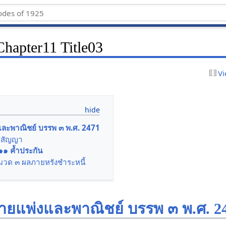
hapter11 Title03
Vi
ะพาณิชย์ บรรพ ๓ พ.ศ. 2471
ศสัญญา
๑๑ ค้ำประกัน
มวด ๓ ผลภายหรังชำระหนี้
แพ่งและพาณิชย์ บรรพ ๓ พ.ศ. 2